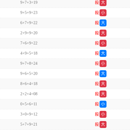
9+7+3=19
殺
大
双
9+5+9=23
殺
小
单
6+7+9=22
殺
大
双
2+9+9=20
殺
大
单
7+6+9=22
殺
小
双
4+9+5=18
殺
大
双
9+7+8=24
殺
小
双
9+6+5=20
殺
大
双
8+6+4=18
殺
大
单
2+2+4=08
殺
大
单
0+5+6=11
殺
小
单
3+0+9=12
殺
小
单
5+7+9=21
殺
大