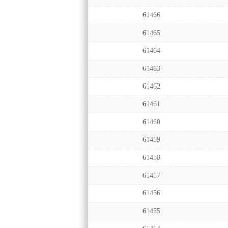
61466
61465
61464
61463
61462
61461
61460
61459
61458
61457
61456
61455