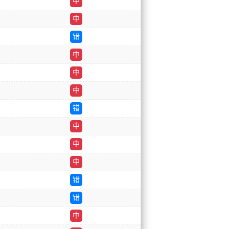
中
中
错
中
中
中
错
中
中
中
错
错
中