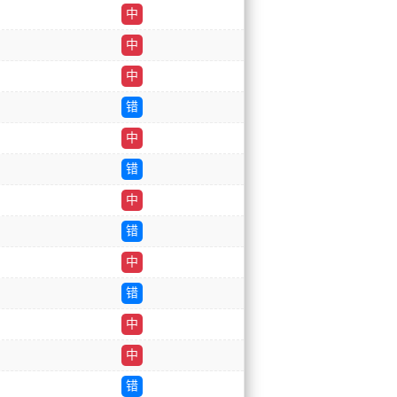
中
中
中
错
中
错
中
错
中
错
中
中
错