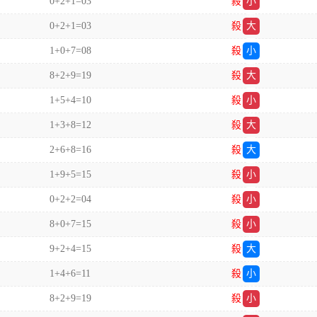
0+2+1=03
殺
小
双
0+2+1=03
殺
大
双
1+0+7=08
殺
小
双
8+2+9=19
殺
大
双
1+5+4=10
殺
小
单
1+3+8=12
殺
大
双
2+6+8=16
殺
大
双
1+9+5=15
殺
小
双
0+2+2=04
殺
小
单
8+0+7=15
殺
小
单
9+2+4=15
殺
大
单
1+4+6=11
殺
小
单
8+2+9=19
殺
小
双