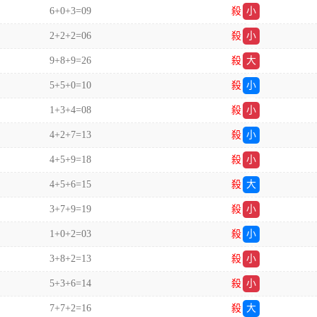
双
6+0+3=09
殺
小
双
2+2+2=06
殺
小
单
9+8+9=26
殺
大
单
5+5+0=10
殺
小
双
1+3+4=08
殺
小
单
4+2+7=13
殺
小
单
4+5+9=18
殺
小
单
4+5+6=15
殺
大
单
3+7+9=19
殺
小
单
1+0+2=03
殺
小
单
3+8+2=13
殺
小
双
5+3+6=14
殺
小
单
7+7+2=16
殺
大