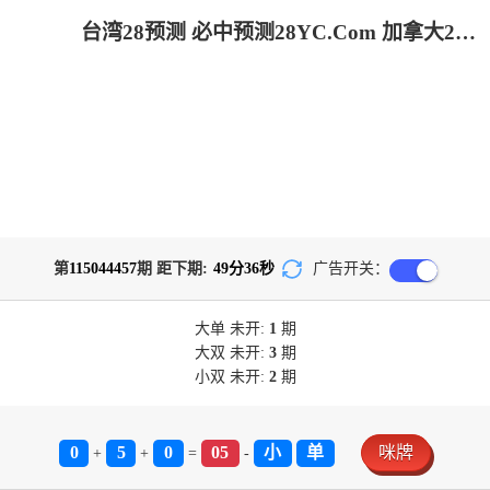
台湾28预测 必中预测28YC.Com 加拿大28-pc预测|28在线预测咪牌查询|加拿大PC结果查询|加拿大PC在线预测_专注研究咪牌_加拿大PC组合_官方!
第
115044457
期 距下期:
49
分
36
秒
广告开关：
大单
未开:
1
期
大双
未开:
3
期
小双
未开:
2
期
0
5
0
05
小
单
咪牌
+
+
=
-