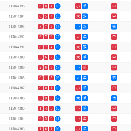
115044395
6
0
4
10
小
单
中
115044394
6
5
4
15
大
双
中
115044393
8
7
2
17
小
双
错
115044392
6
7
9
22
大
单
中
115044391
8
7
4
19
大
双
中
115044390
3
6
7
16
大
单
中
115044389
2
6
9
17
小
单
中
115044388
0
1
5
06
大
单
错
115044387
9
0
1
10
小
单
中
115044386
3
9
0
12
大
单
错
115044385
1
4
5
10
小
单
中
115044384
6
5
0
11
小
单
中
115044383
1
6
1
08
小
单
中