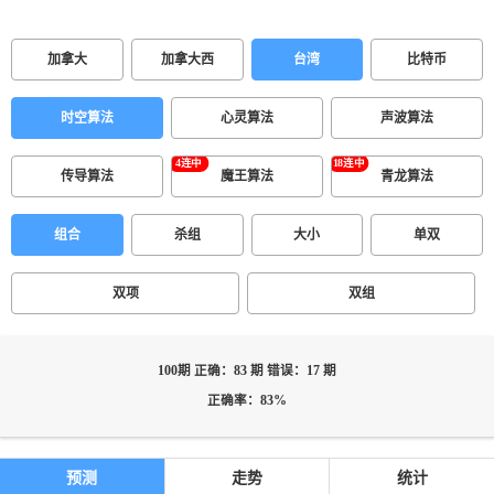
加拿大
加拿大西
台湾
比特币
时空算法
心灵算法
声波算法
传导算法
魔王算法
青龙算法
组合
杀组
大小
单双
双项
双组
100期 正确：83 期 错误：17 期
正确率：83%
预测
走势
统计