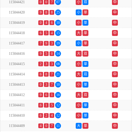
115044421
0
0
7
07
小
双
中
115044420
9
8
8
25
小
单
中
115044419
0
4
6
10
小
单
中
115044418
6
5
4
15
大
单
中
115044417
7
9
3
19
小
单
中
115044416
9
5
0
14
大
双
中
115044415
2
3
3
08
小
单
中
115044414
6
8
7
21
大
双
中
115044413
0
3
7
10
小
单
中
115044412
9
6
1
16
大
双
中
115044411
6
1
5
12
小
单
中
115044410
6
2
4
12
小
单
中
115044409
4
0
7
11
大
单
中