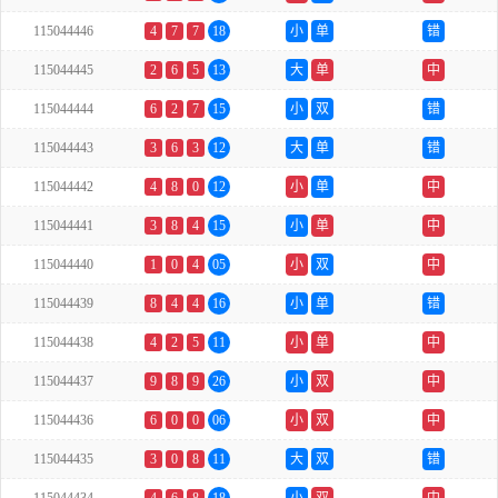
115044446
4
7
7
18
小
单
错
115044445
2
6
5
13
大
单
中
115044444
6
2
7
15
小
双
错
115044443
3
6
3
12
大
单
错
115044442
4
8
0
12
小
单
中
115044441
3
8
4
15
小
单
中
115044440
1
0
4
05
小
双
中
115044439
8
4
4
16
小
单
错
115044438
4
2
5
11
小
单
中
115044437
9
8
9
26
小
双
中
115044436
6
0
0
06
小
双
中
115044435
3
0
8
11
大
双
错