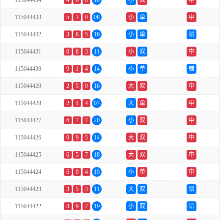
115044434
4
6
8
18
小
双
中
115044433
5
3
0
08
小
单
中
115044432
3
8
5
16
小
单
错
115044431
0
8
3
11
小
双
中
115044430
9
1
4
14
小
单
错
115044429
2
5
9
16
大
双
中
115044428
2
1
4
07
大
单
中
115044427
6
7
7
20
小
双
中
115044426
0
9
5
14
大
双
中
115044425
6
5
7
18
大
双
中
115044424
6
9
4
19
小
单
中
115044423
3
5
3
11
大
双
错
115044422
8
9
2
19
小
双
错