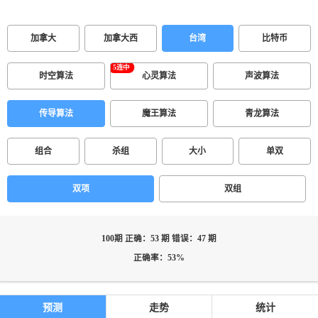
加拿大
加拿大西
台湾
比特币
时空算法
心灵算法
声波算法
传导算法
魔王算法
青龙算法
组合
杀组
大小
单双
双项
双组
100期 正确：53 期 错误：47 期
正确率：53%
预测
走势
统计