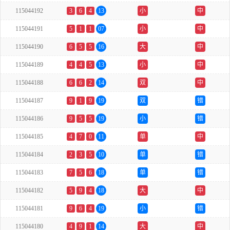
115044192
3
6
4
13
小
中
115044191
5
1
1
07
小
中
115044190
6
5
5
16
大
中
115044189
4
4
5
13
小
中
115044188
6
6
2
14
双
中
115044187
9
1
9
19
双
错
115044186
9
5
5
19
小
错
115044185
4
7
0
11
单
中
115044184
2
3
5
10
单
错
115044183
7
5
6
18
单
错
115044182
5
9
4
18
大
中
115044181
9
6
4
19
小
错
115044180
4
9
1
14
大
中