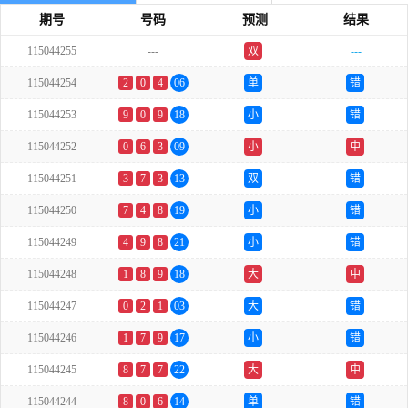
期号
号码
预测
结果
115044255
---
双
---
115044254
2
0
4
06
单
错
115044253
9
0
9
18
小
错
115044252
0
6
3
09
小
中
115044251
3
7
3
13
双
错
115044250
7
4
8
19
小
错
115044249
4
9
8
21
小
错
115044248
1
8
9
18
大
中
115044247
0
2
1
03
大
错
115044246
1
7
9
17
小
错
115044245
8
7
7
22
大
中
115044244
8
0
6
14
单
错