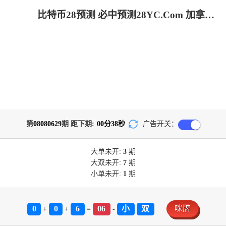
比特币28预测 必中预测28YC.Com 加拿大28-pc预测|28在线预测咪牌查询|加拿大PC结果查询|加拿大PC在线预测_专注研究咪牌_加拿大PC组合_官方!
第
08080629
期 距下期:
00
分
38
秒
广告开关：
大单
未开:
3
期
大双
未开:
7
期
小单
未开:
1
期
0
0
6
06
小
双
咪牌
+
+
=
-