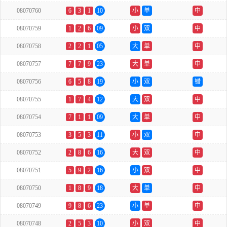
08070760
6
3
1
10
小
单
中
08070759
1
2
6
09
小
双
中
08070758
2
2
1
05
大
单
中
08070757
7
7
9
23
大
单
中
08070756
6
5
8
19
小
双
错
08070755
1
7
4
12
大
双
中
08070754
7
1
1
09
大
单
中
08070753
3
5
3
11
小
双
中
08070752
2
8
6
16
大
双
中
08070751
5
9
2
16
小
双
中
08070750
1
8
9
18
大
单
中
08070749
9
8
6
23
小
单
中
08070748
2
5
3
10
小
双
中