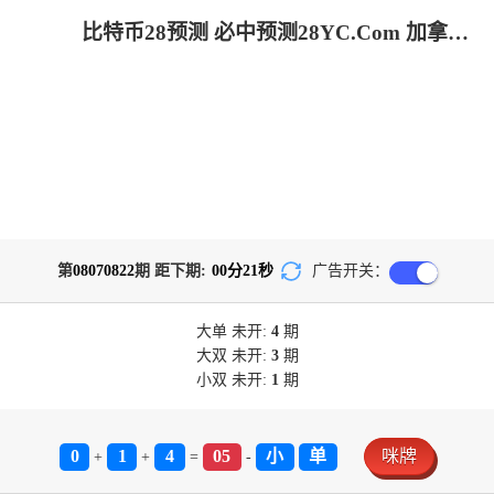
比特币28预测 必中预测28YC.Com 加拿大28-pc预测|28在线预测咪牌查询|加拿大PC结果查询|加拿大PC在线预测_专注研究咪牌_加拿大PC组合_官方!
第
08070822
期 距下期:
00
分
21
秒
广告开关：
大单
未开:
4
期
大双
未开:
3
期
小双
未开:
1
期
0
1
4
05
小
单
咪牌
+
+
=
-