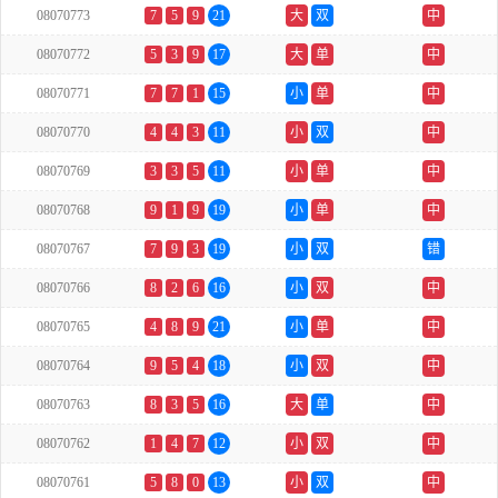
08070773
7
5
9
21
大
双
中
08070772
5
3
9
17
大
单
中
08070771
7
7
1
15
小
单
中
08070770
4
4
3
11
小
双
中
08070769
3
3
5
11
小
单
中
08070768
9
1
9
19
小
单
中
08070767
7
9
3
19
小
双
错
08070766
8
2
6
16
小
双
中
08070765
4
8
9
21
小
单
中
08070764
9
5
4
18
小
双
中
08070763
8
3
5
16
大
单
中
08070762
1
4
7
12
小
双
中
08070761
5
8
0
13
小
双
中