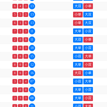
13
大双
小单
6
4
3
13
小单
大双
5
5
3
13
小单
大双
6
1
6
11
大单
小双
7
1
3
11
大双
小单
2
0
9
18
大单
小双
7
8
3
15
小双
大单
0
6
9
12
大单
小双
8
0
4
16
大双
小单
8
6
2
07
小双
大单
3
0
4
05
大单
小双
5
0
0
08
大单
小双
2
3
3
21
小双
大单
6
7
8