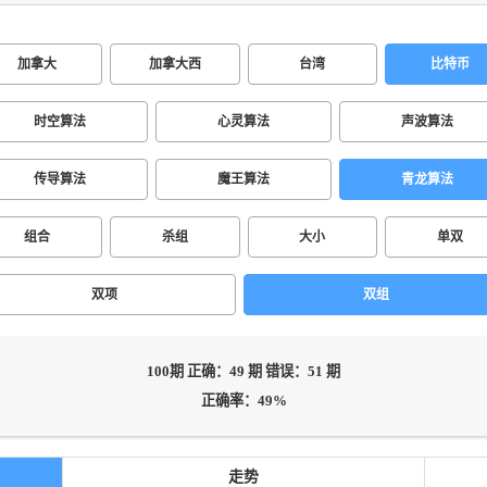
加拿大
加拿大西
台湾
比特币
时空算法
心灵算法
声波算法
传导算法
魔王算法
青龙算法
组合
杀组
大小
单双
双项
双组
100期 正确：49 期 错误：51 期
正确率：49%
走势