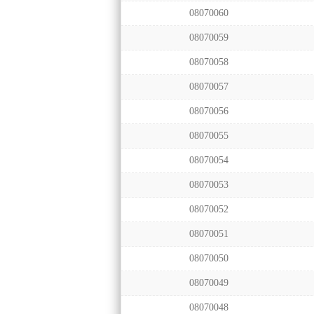
08070060
08070059
08070058
08070057
08070056
08070055
08070054
08070053
08070052
08070051
08070050
08070049
08070048