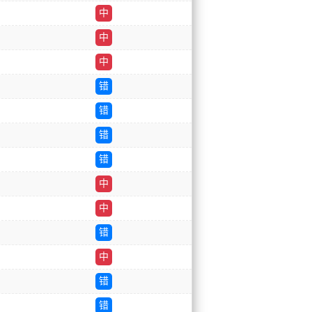
中
中
中
错
错
错
错
中
中
错
中
错
错