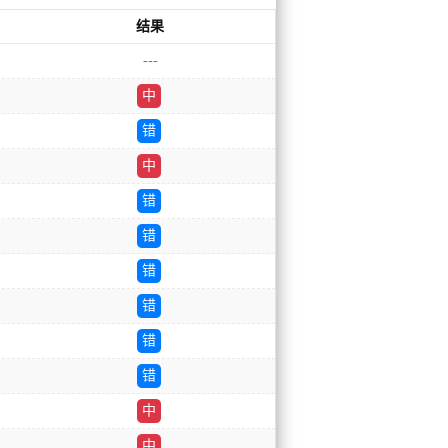
结果
---
中
错
中
错
错
错
错
错
错
中
中