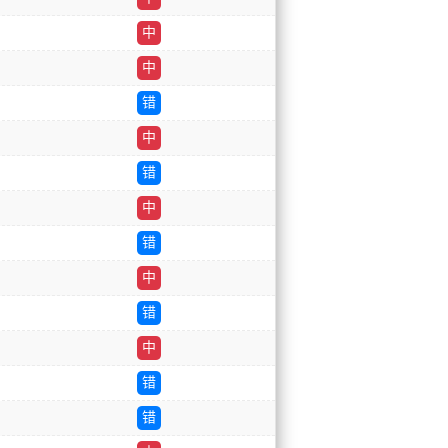
中
中
错
中
错
中
错
中
错
中
错
错