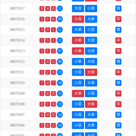
08070317
9
4
8
21
大双
小单
错
08070316
1
1
6
08
小双
大单
中
08070315
5
5
1
11
大单
小双
错
08070314
5
5
1
11
小单
大双
中
08070313
1
1
5
07
小单
大双
中
08070312
1
4
3
08
小单
大双
错
08070311
5
2
8
15
小双
大单
中
08070310
7
4
7
18
小双
大单
错
08070309
1
6
8
15
大单
小双
中
08070308
8
1
6
15
小双
大单
中
08070307
4
4
6
14
小双
大单
错
08070306
5
6
3
14
小双
大单
错