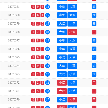
08070381
0
9
3
12
小单
大双
错
08070380
8
6
1
15
小单
大双
错
08070379
9
1
5
15
大双
小单
错
08070378
1
2
5
08
大单
小双
中
08070377
1
8
6
15
小单
大双
错
08070376
0
8
0
08
小单
大双
错
08070375
2
6
6
14
小双
大单
错
08070374
0
9
7
16
大单
小双
错
08070373
7
1
9
17
大双
小单
错
08070372
7
2
3
12
小双
大单
中
08070371
5
5
8
18
大双
小单
中
08070370
6
8
3
17
小双
大单
中