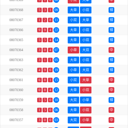
08070369
5
1
0
06
小双
大单
中
08070368
5
3
1
09
大单
小双
错
08070367
1
2
8
11
小双
大单
错
08070366
9
9
4
22
大单
小双
错
08070365
5
5
4
14
大单
小双
错
08070364
3
0
4
07
小单
大双
中
08070363
3
1
1
05
大单
小双
错
08070362
4
9
6
19
小单
大双
错
08070361
6
8
1
15
小双
大单
中
08070360
0
8
4
12
大单
小双
中
08070359
5
5
0
10
大双
小单
错
08070358
1
5
0
06
大单
小双
中
08070357
3
0
0
03
大双
小单
中