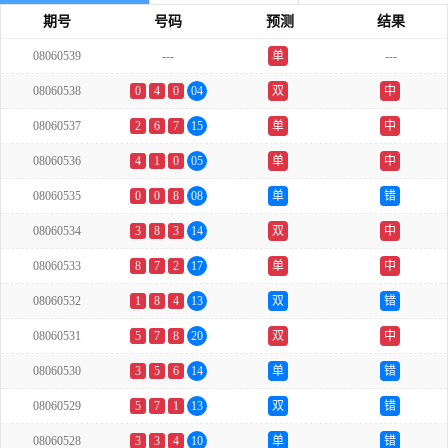
期号
号码
预测
结果
08060539
---
单
---
08060538
0
4
0
04
双
中
08060537
2
6
7
15
单
中
08060536
4
1
0
05
单
中
08060535
0
0
8
08
单
错
08060534
3
8
3
14
双
中
08060533
8
7
2
17
单
中
08060532
1
8
4
13
双
错
08060531
5
7
8
20
双
中
08060530
3
5
6
14
单
错
08060529
5
7
1
13
双
错
08060528
3
3
4
10
单
错