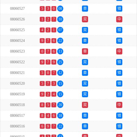
08060527
5
3
0
08
单
错
08060526
1
2
7
10
双
中
08060525
4
2
1
07
双
错
08060524
9
7
6
22
单
错
08060523
0
7
6
13
单
中
08060522
9
7
9
25
双
错
08060521
5
0
7
12
单
错
08060520
5
7
3
15
双
错
08060519
9
2
4
15
双
错
08060518
8
5
7
20
双
中
08060517
8
4
6
18
单
错
08060516
6
9
7
22
单
错