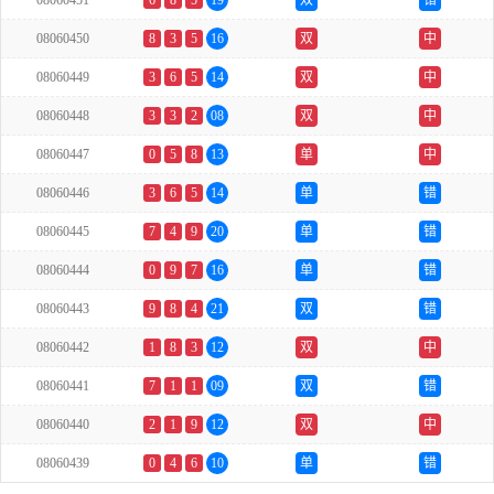
08060451
6
8
5
19
双
错
08060450
8
3
5
16
双
中
08060449
3
6
5
14
双
中
08060448
3
3
2
08
双
中
08060447
0
5
8
13
单
中
08060446
3
6
5
14
单
错
08060445
7
4
9
20
单
错
08060444
0
9
7
16
单
错
08060443
9
8
4
21
双
错
08060442
1
8
3
12
双
中
08060441
7
1
1
09
双
错
08060440
2
1
9
12
双
中
08060439
0
4
6
10
单
错