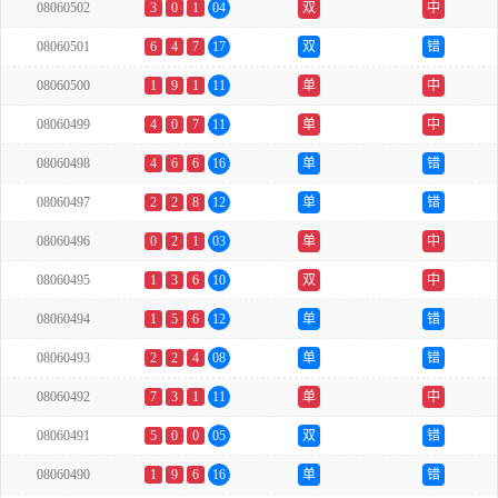
08060502
3
0
1
04
双
中
08060501
6
4
7
17
双
错
08060500
1
9
1
11
单
中
08060499
4
0
7
11
单
中
08060498
4
6
6
16
单
错
08060497
2
2
8
12
单
错
08060496
0
2
1
03
单
中
08060495
1
3
6
10
双
中
08060494
1
5
6
12
单
错
08060493
2
2
4
08
单
错
08060492
7
3
1
11
单
中
08060491
5
0
0
05
双
错
08060490
1
9
6
16
单
错