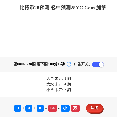
比特币28预测 必中预测28YC.Com 加拿大28-pc预测|28在线预测咪牌查询|加拿大PC结果查询|加拿大PC在线预测_专注研究咪牌_加拿大PC组合_官方!
第
08060538
期 距下期:
00
分
15
秒
广告开关：
大单
未开:
1
期
大双
未开:
4
期
小单
未开:
2
期
0
4
0
04
小
双
咪牌
+
+
=
-