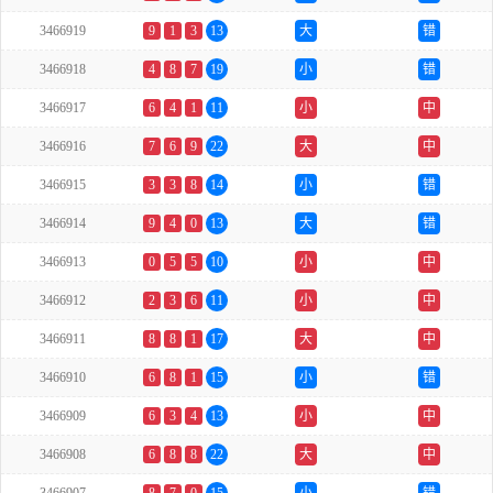
3466919
9
1
3
13
大
错
3466918
4
8
7
19
小
错
3466917
6
4
1
11
小
中
3466916
7
6
9
22
大
中
3466915
3
3
8
14
小
错
3466914
9
4
0
13
大
错
3466913
0
5
5
10
小
中
3466912
2
3
6
11
小
中
3466911
8
8
1
17
大
中
3466910
6
8
1
15
小
错
3466909
6
3
4
13
小
中
3466908
6
8
8
22
大
中