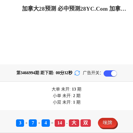
加拿大28预测 必中预测28YC.Com 加拿大28-pc预测|28在线预测咪牌查询|加拿大PC结果查询|加拿大PC在线预测_专注研究咪牌_加拿大PC组合_官方!
第
3466994
期 距下期:
00
分
32
秒
广告开关：
大单
未开:
13
期
小单
未开:
2
期
小双
未开:
1
期
3
7
4
14
大
双
咪牌
+
+
=
-