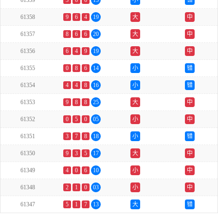
61359
3
6
6
15
小
错
61358
9
6
4
19
大
中
61357
8
6
6
20
大
中
61356
6
4
9
19
大
中
61355
0
8
6
14
小
错
61354
4
4
8
16
小
错
61353
9
8
8
25
大
中
61352
0
5
0
05
小
中
61351
3
7
8
18
小
错
61350
9
3
5
17
大
中
61349
4
0
6
10
小
中
61348
2
1
0
03
小
中
61347
5
1
7
13
大
错