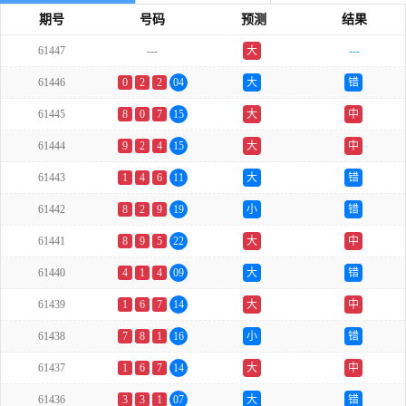
期号
号码
预测
结果
61447
---
大
---
双
61446
0
2
2
04
大
错
61445
8
0
7
15
大
中
61444
9
2
4
15
大
中
61443
1
4
6
11
大
错
61442
8
2
9
19
小
错
61441
8
9
5
22
大
中
61440
4
1
4
09
大
错
61439
1
6
7
14
大
中
61438
7
8
1
16
小
错
61437
1
6
7
14
大
中
61436
3
3
1
07
大
错