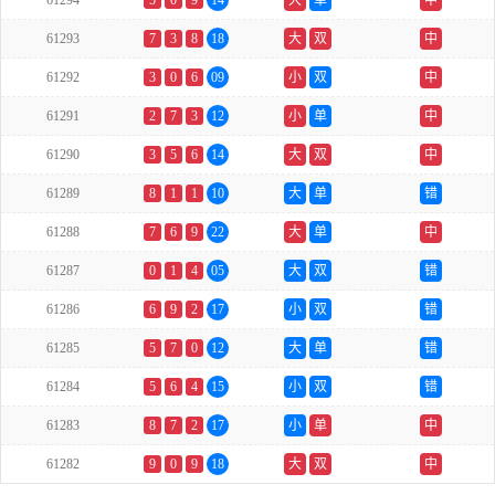
61294
5
0
9
14
大
单
中
61293
7
3
8
18
大
双
中
61292
3
0
6
09
小
双
中
61291
2
7
3
12
小
单
中
61290
3
5
6
14
大
双
中
61289
8
1
1
10
大
单
错
61288
7
6
9
22
大
单
中
61287
0
1
4
05
大
双
错
61286
6
9
2
17
小
双
错
61285
5
7
0
12
大
单
错
61284
5
6
4
15
小
双
错
61283
8
7
2
17
小
单
中
61282
9
0
9
18
大
双
中