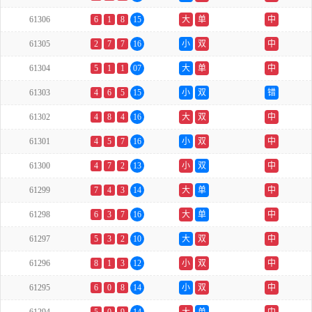
61306
6
1
8
15
大
单
中
61305
2
7
7
16
小
双
中
61304
5
1
1
07
大
单
中
61303
4
6
5
15
小
双
错
61302
4
8
4
16
大
双
中
61301
4
5
7
16
小
双
中
61300
4
7
2
13
小
双
中
61299
7
4
3
14
大
单
中
61298
6
3
7
16
大
单
中
61297
5
3
2
10
大
双
中
61296
8
1
3
12
小
双
中
61295
6
0
8
14
小
双
中