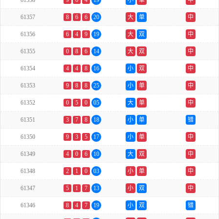
61358
9
6
4
19
小
单
中
61357
8
6
6
20
大
单
中
61356
6
4
9
19
大
双
中
61355
0
8
6
14
大
双
中
61354
4
4
8
16
小
双
中
61353
9
8
8
25
小
单
中
61352
0
5
0
05
大
单
中
61351
3
7
8
18
小
单
错
61350
9
3
5
17
小
单
中
61349
4
0
6
10
大
双
中
61348
2
1
0
03
小
单
中
61347
5
1
7
13
小
双
中
61346
8
4
7
19
小
双
错